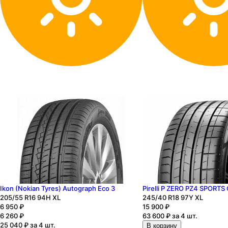
Ikon (Nokian Tyres) Autograph Eco 3
Pirelli P ZERO PZ4 SPORTS
205
/55
R16
94
H
XL
245
/40
R18
97
Y
XL
6 950
₽
15 900
₽
6 260
₽
63 600 ₽ за 4 шт.
25 040 ₽ за 4 шт.
В корзину